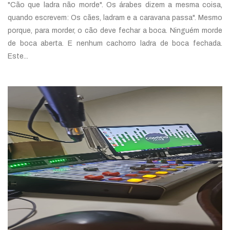
"Cão que ladra não morde". Os árabes dizem a mesma coisa,
quando escrevem: Os cães, ladram e a caravana passa". Mesmo
porque, para morder, o cão deve fechar a boca. Ninguém morde
de boca aberta. E nenhum cachorro ladra de boca fechada.
Este...